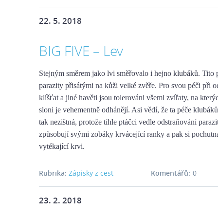
22. 5. 2018
BIG FIVE – Lev
Stejným směrem jako lvi směřovalo i hejno klubáků. Tito p
parazity přisátými na kůži velké zvěře. Pro svou péči při 
klíšťat a jiné havěti jsou tolerováni všemi zvířaty, na kterýc
sloni je vehementně odhánějí. Asi vědí, že ta péče klubáků
tak nezištná, protože tihle ptáčci vedle odstraňování paraz
způsobují svými zobáky krvácející ranky a pak si pochutn
vytékající krvi.
Rubrika:
Zápisky z cest
Komentářů:
0
23. 2. 2018