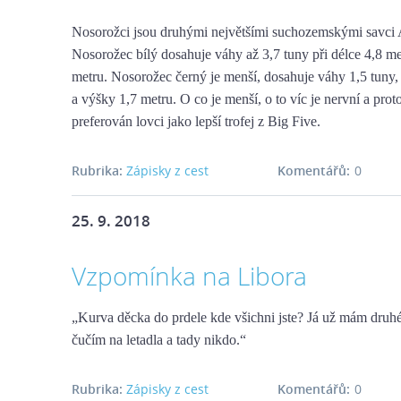
Nosorožci jsou druhými největšími suchozemskými savci 
Nosorožec bílý dosahuje váhy až 3,7 tuny při délce 4,8 me
metru. Nosorožec černý je menší, dosahuje váhy 1,5 tuny,
a výšky 1,7 metru. O co je menší, o to víc je nervní a prot
preferován lovci jako lepší trofej z Big Five.
Rubrika:
Zápisky z cest
Komentářů:
0
25. 9. 2018
Vzpomínka na Libora
„Kurva děcka do prdele kde všichni jste? Já už mám druhé 
čučím na letadla a tady nikdo.“
Rubrika:
Zápisky z cest
Komentářů:
0