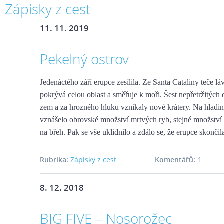
Zápisky z cest
11. 11. 2019
Pekelný ostrov
Jedenáctého září erupce zesílila. Ze Santa Cataliny teče l
pokrývá celou oblast a směřuje k moři. Šest nepřetržitých 
zem a za hrozného hluku vznikaly nové krátery. Na hladi
vznášelo obrovské množství mrtvých ryb, stejné množstv
na břeh. Pak se vše uklidnilo a zdálo se, že erupce skončil
Rubrika:
Zápisky z cest
Komentářů:
1
8. 12. 2018
BIG FIVE – Nosorožec