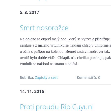
5. 3. 2017
Smrt nosorožce
Na obloze se objeví malý bod, který se vytrvale přibližuje
zesiluje a z malého vrtulníku se naklání chlap v uniformě
u očí a s puškou na kolenou. Bernet zastaví landrover tak, 
uvnitř bylo dobře vidět. Chlapík nás chvilku pozoruje, pa
vrtulník se nakloní na stranu a odlétá.
Rubrika:
Zápisky z cest
Komentářů:
0
14. 11. 2016
Proti proudu Rio Cuyuni