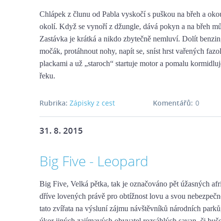
Chlápek z člunu od Pabla vyskočí s puškou na břeh a okou
okolí. Když se vynoří z džungle, dává pokyn a na břeh můž
Zastávka je krátká a nikdo zbytečně nemluví. Dolít benzin,
močák, protáhnout nohy, napít se, sníst hrst vařených fazol
plackami a už „staroch“ startuje motor a pomalu kormidlu
řeku.
Rubrika:
Zápisky z cest
Komentářů:
0
31. 8. 2015
Big Five - Leopard
Big Five, Velká pětka, tak je označováno pět úžasných afr
dříve lovených právě pro obtížnost lovu a svou nebezpečn
tato zvířata na výsluní zájmu návštěvníků národních parků
úkor jiných zajímavých obyvatel rozsáhlých savan, či buše