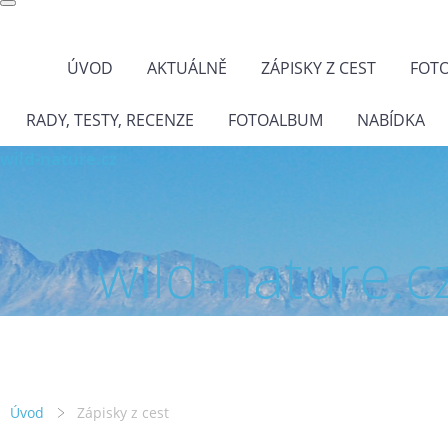
ÚVOD
AKTUÁLNĚ
ZÁPISKY Z CEST
FOT
RADY, TESTY, RECENZE
FOTOALBUM
NABÍDKA
wild-nature.cz
wild-nature.c
Úvod
Zápisky z cest