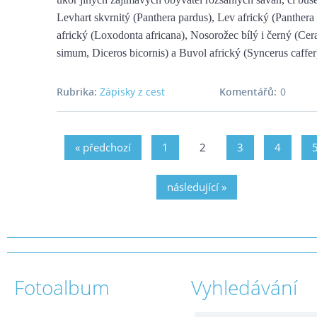
Levhart skvrnitý (Panthera pardus), Lev africký (Panthera 
africký (Loxodonta africana), Nosorožec bílý i černý (Cer
simum, Diceros bicornis) a Buvol africký (Syncerus caffer
Rubrika:
Zápisky z cest
Komentářů:
0
« předchozí
1
2
3
4
následující »
Fotoalbum
Vyhledávání