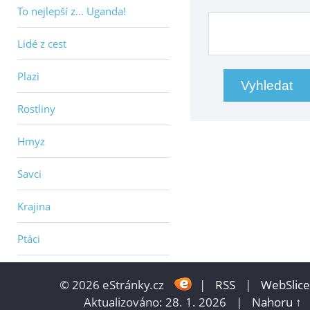
To nejlepší z... Uganda!
Lidé z cest
Plazi
Rostliny
Hmyz
Savci
Krajina
Ptáci
© 2026 eStránky.cz
|
RSS
|
WebSlice
Aktualizováno: 28. 1. 2026
|
Nahoru ↑