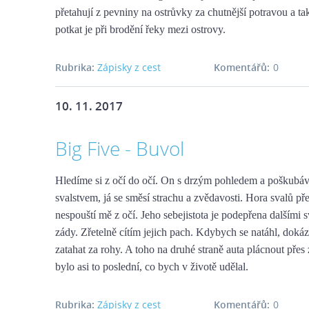
přetahují z pevniny na ostrůvky za chutnější potravou a ta
potkat je při brodění řeky mezi ostrovy.
Rubrika:
Zápisky z cest
Komentářů:
0
10. 11. 2017
Big Five - Buvol
Hledíme si z očí do očí. On s drzým pohledem a poškubáv
svalstvem, já se směsí strachu a zvědavosti. Hora svalů př
nespouští mě z očí. Jeho sebejistota je podepřena dalšími s
zády. Zřetelně cítím jejich pach. Kdybych se natáhl, doká
zatahat za rohy. A toho na druhé straně auta plácnout přes
bylo asi to poslední, co bych v životě udělal.
Rubrika:
Zápisky z cest
Komentářů:
0