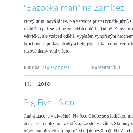
"Bazooka man" na Zambezi
Nový druh, nová láhev. Na větvičce přistál rybařík jižní. 
rozhlíží a pak se vrhne za kořistí dolů k hladině. Znovu u
větvičku, ale vzápětí odlétá, vyplašen vynořeným hroche
hrochovi se přidává druhý a třetí, jejich frkání duní vzdu
růžové tlamy svítí v šeru.
Rubrika:
Zápisky z cest
Komentářů:
0
11. 1. 2018
Big Five - Slon
Jiná situace je v divočině. Na řece Chobe se s lodičkou m
dostat velmi blízko. Tak blízko, že slony i cítíte. Skupiny 
trávou na březích a fotografů si nijak nevšímají. Na Zambe