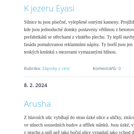
K jezeru Eyasi
Silnice tu jsou písečné, vylepšené ostrými kameny. Projíž
kde jsou jednoduché domky postaveny většinou z betono
prefabrikátů se střechami z vlnitého plechu. Ty lepší stavb
fasádu pomalovanou reklamními nápisy. Ty horší jsou jen 
tenkých kmínků s mezerami vymazanými hlínou.
Rubrika:
Zápisky z cest
Komentářů:
0
8. 2. 2024
Arusha
Z hlavních ulic vybíhají do stran úzké ulice a uličky, ztráce
ve stínech sousedních budov
a stříšek stánků. Jsou úzké, 
v prachu a spíš než jako boční ulice vypadají jako vchod 