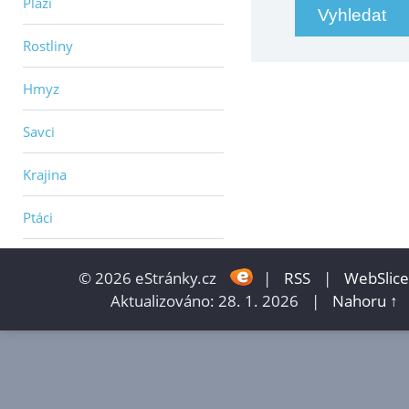
Plazi
Rostliny
Hmyz
Savci
Krajina
Ptáci
© 2026 eStránky.cz
|
RSS
|
WebSlice
Aktualizováno: 28. 1. 2026
|
Nahoru ↑