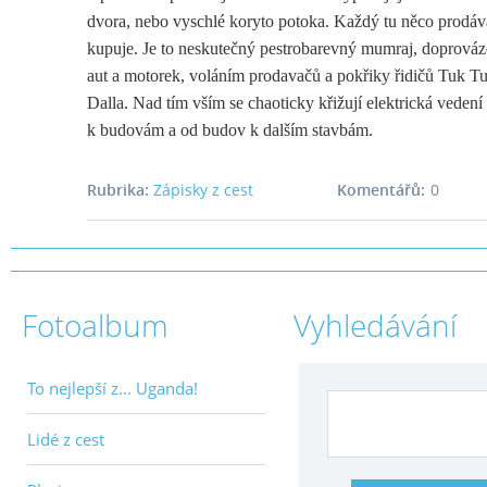
dvora, nebo vyschlé koryto potoka. Každý tu něco prodáv
kupuje. Je to neskutečný pestrobarevný mumraj, doprová
aut a motorek, voláním prodavačů a pokřiky řidičů Tuk T
Dalla. Nad tím vším se chaoticky křižují elektrická vedení
k budovám a od budov k dalším stavbám.
Rubrika:
Zápisky z cest
Komentářů:
0
Fotoalbum
Vyhledávání
To nejlepší z... Uganda!
Lidé z cest