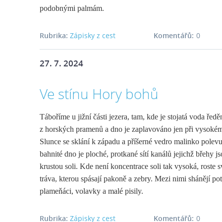
podobnými palmám.
Rubrika:
Zápisky z cest
Komentářů:
0
27. 7. 2024
Ve stínu Hory bohů
Táboříme u jižní části jezera, tam, kde je stojatá voda ředě
z horských pramenů a dno je zaplavováno jen při vysokém
Slunce se sklání k západu a příšerné vedro malinko polevu
bahnité dno je ploché, protkané sítí kanálů jejichž břehy j
krustou soli. Kde není koncentrace soli tak vysoká, roste s
tráva, kterou spásají pakoně a zebry. Mezi nimi shánějí po
plameňáci, volavky a malé pisily.
Rubrika:
Zápisky z cest
Komentářů:
0