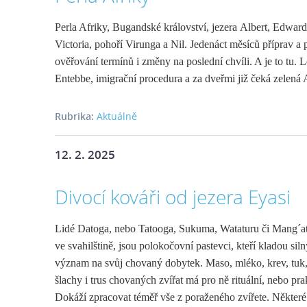
Perla Afriky, Bugandské království, jezera Albert, Edwar
Victoria, pohoří Virunga a Nil. Jedenáct měsíců příprav a 
ověřování termínů i změny na poslední chvíli. A je to tu. L
Entebbe, imigrační procedura a za dveřmi již čeká zelená 
Rubrika:
Aktuálně
12. 2. 2025
Divocí kováři od jezera Eyasi
Lidé Datoga, nebo Tatooga, Sukuma, Wataturu či Mang´at
ve svahilštině, jsou polokočovní pastevci, kteří kladou siln
význam na svůj chovaný dobytek. Maso, mléko, krev, tuk,
šlachy i trus chovaných zvířat má pro ně rituální, nebo pr
Dokáží zpracovat téměř vše z poraženého zvířete. Někter