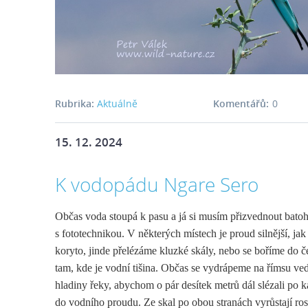
Rubrika:
Aktuálně
Komentářů:
0
15. 12. 2024
K vodopádu Ngare Sero
Občas voda stoupá k pasu a já si musím přizvednout batoh
s fototechnikou. V některých místech je proud silnější, jak 
koryto, jinde přelézáme kluzké skály, nebo se boříme do 
tam, kde je vodní tišina. Občas se vydrápeme na římsu ve
hladiny řeky, abychom o pár desítek metrů dál slézali po
do vodního proudu. Ze skal po obou stranách vyrůstají rostl