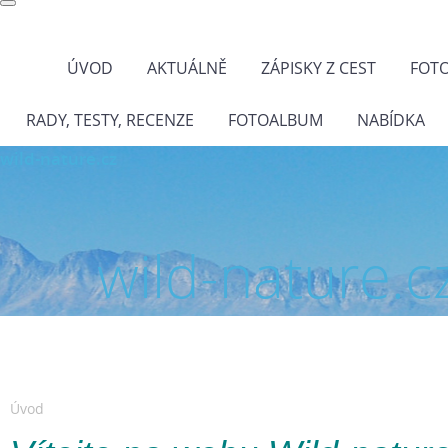
ÚVOD
AKTUÁLNĚ
ZÁPISKY Z CEST
FOT
RADY, TESTY, RECENZE
FOTOALBUM
NABÍDKA
wild-nature.cz
wild-nature.c
Úvod