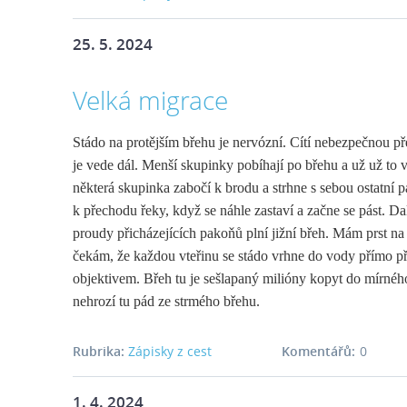
25. 5. 2024
Velká migrace
Stádo na protějším břehu je nervózní. Cítí nebezpečnou p
je vede dál. Menší skupinky pobíhají po břehu a už už to 
některá skupinka zabočí k brodu a strhne s sebou ostatní 
k přechodu řeky, když se náhle zastaví a začne se pást. Dal
proudy přicházejících pakoňů plní jižní břeh. Mám prst na 
čekám, že každou vteřinu se stádo vrhne do vody přímo 
objektivem. Břeh tu je sešlapaný milióny kopyt do mírnéh
nehrozí tu pád ze strmého břehu.
Rubrika:
Zápisky z cest
Komentářů:
0
1. 4. 2024