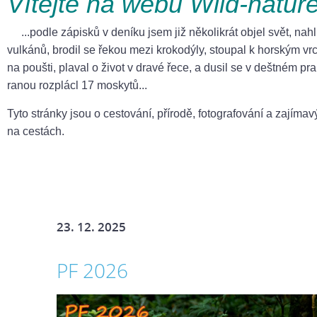
Vítejte na webu Wild-natur
...podle zápisků v deníku jsem již několikrát objel svět, nahl
vulkánů, brodil se řekou
mezi krokodýly, stoupal k horským vr
na poušti, plaval o život v dravé řece, a dusil se v deštném p
ranou rozplácl 17 moskytů...
Tyto stránky jsou o cestování, přírodě, fotografování a zajíma
na cestách.
23. 12. 2025
PF 2026