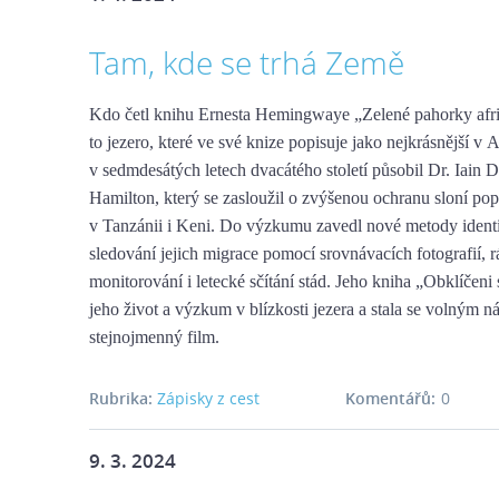
Tam, kde se trhá Země
Kdo četl knihu Ernesta Hemingwaye „Zelené pahorky afric
to jezero, které ve své knize popisuje jako nejkrásnější v 
v sedmdesátých letech dvacátého století působil Dr. Iain 
Hamilton, který se zasloužil o zvýšenou ochranu sloní po
v Tanzánii i Keni. Do výzkumu zavedl nové metody identi
sledování jejich migrace pomocí srovnávacích fotografií, 
monitorování i letecké sčítání stád. Jeho kniha „Obklíčeni
jeho život a výzkum v blízkosti jezera a stala se volným 
stejnojmenný film.
Rubrika:
Zápisky z cest
Komentářů:
0
9. 3. 2024