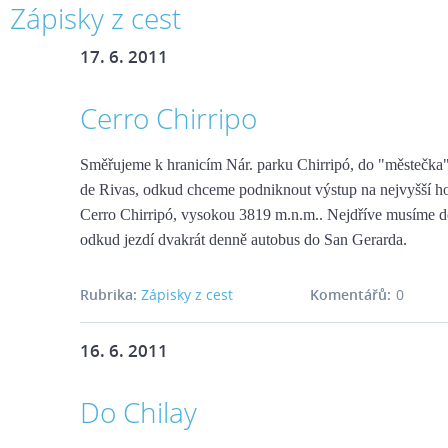
Zápisky z cest
17. 6. 2011
Cerro Chirripo
Směřujeme k hranicím Nár. parku Chirripó, do "městečka
de Rivas, odkud chceme podniknout výstup na nejvyšší ho
Cerro Chirripó, vysokou 3819 m.n.m.. Nejdříve musíme do
odkud jezdí dvakrát denně autobus do San Gerarda.
Rubrika:
Zápisky z cest
Komentářů:
0
16. 6. 2011
Do Chilay