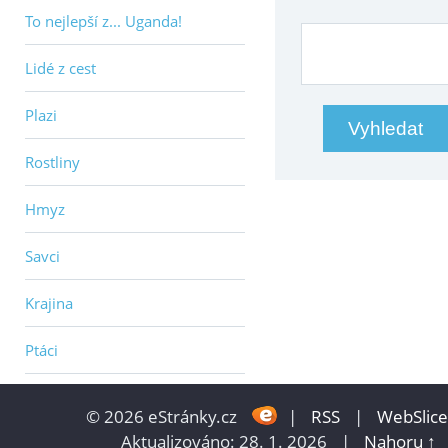
To nejlepší z... Uganda!
Lidé z cest
Plazi
Rostliny
Hmyz
Savci
Krajina
Ptáci
© 2026 eStránky.cz
|
RSS
|
WebSlice
Aktualizováno: 28. 1. 2026
|
Nahoru ↑