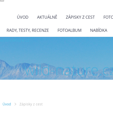
ÚVOD
AKTUÁLNĚ
ZÁPISKY Z CEST
FOT
RADY, TESTY, RECENZE
FOTOALBUM
NABÍDKA
wild-nature.cz
wild-nature.c
Úvod
Zápisky z cest