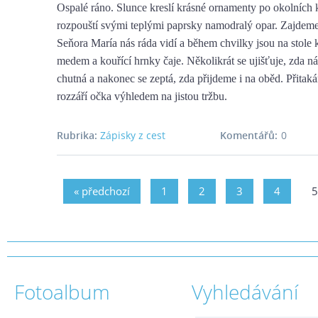
Ospalé ráno. Slunce kreslí krásné ornamenty po okolních 
rozpouští svými teplými paprsky namodralý opar. Zajdeme
Seňora María nás ráda vidí a během chvilky jsou na stole 
medem a kouřící hrnky čaje. Několikrát se ujišťuje, zda 
chutná a nakonec se zeptá, zda přijdeme i na oběd. Přitaká
rozzáří očka výhledem na jistou tržbu.
Rubrika:
Zápisky z cest
Komentářů:
0
« předchozí
1
2
3
4
5
Fotoalbum
Vyhledávání