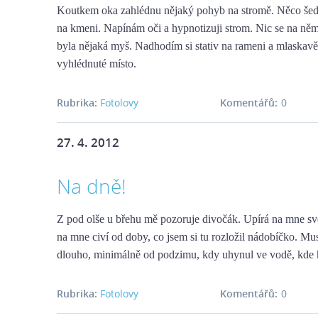
Koutkem oka zahlédnu nějaký pohyb na stromě. Něco šed
na kmeni. Napínám oči a hypnotizuji strom. Nic se na něm
byla nějaká myš. Nadhodím si stativ na rameni a mlaskav
vyhlédnuté místo.
Rubrika:
Fotolovy
Komentářů:
0
27. 4. 2012
Na dně!
Z pod olše u břehu mě pozoruje divočák. Upírá na mne své
na mne civí od doby, co jsem si tu rozložil nádobíčko. Mu
dlouho, minimálně od podzimu, kdy uhynul ve vodě, kde h
Rubrika:
Fotolovy
Komentářů:
0