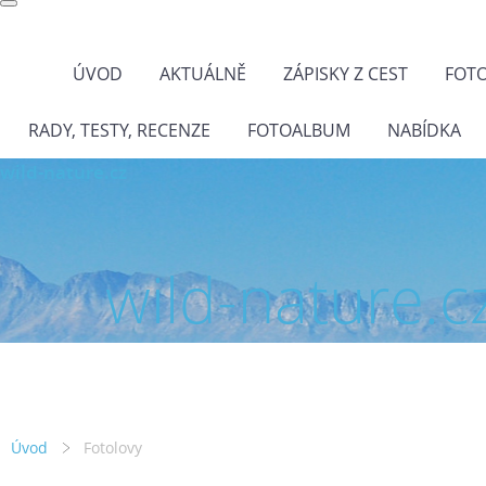
ÚVOD
AKTUÁLNĚ
ZÁPISKY Z CEST
FOT
RADY, TESTY, RECENZE
FOTOALBUM
NABÍDKA
wild-nature.cz
wild-nature.c
Úvod
Fotolovy