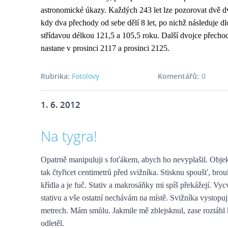
astronomické úkazy. Každých 243 let lze pozorovat dvě d
kdy dva přechody od sebe dělí 8 let, po nichž následuje d
střídavou délkou 121,5 a 105,5 roku. Další dvojce přech
nastane v prosinci 2117 a prosinci 2125.
Rubrika:
Fotolovy
Komentářů:
0
1. 6. 2012
Na tygra!
Opatrně manipuluji s foťákem, abych ho nevyplašil. Obj
tak čtyřicet centimetrů před svižníka. Stisknu spoušť, bro
křídla a je fuč. Stativ a makrosáňky mi spíš překážejí. Vy
stativu a vše ostatní nechávám na místě. Svižníka vystopuj
metrech. Mám smůlu. Jakmile mě zblejsknul, zase roztáhl
odletěl.