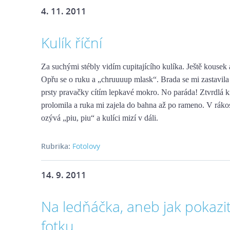
4. 11. 2011
Kulík říční
Za suchými stébly vidím cupitajícího kulíka. Ještě kousek
Opřu se o ruku a „chruuuup mlask“. Brada se mi zastavila 
prsty pravačky cítím lepkavé mokro. No paráda! Ztvrdlá k
prolomila a ruka mi zajela do bahna až po rameno. V ráko
ozývá „piu, piu“ a kulíci mizí v dáli.
Rubrika:
Fotolovy
14. 9. 2011
Na ledňáčka, aneb jak pokazit
fotku