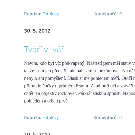
Rubrika:
Fotolovy
Komentářů:
0
30. 5. 2012
Tváří v tvář
Nevím, kdo byl víc překvapený. Naštěstí jsem měl stativ v
takže jsem jen přeostřil, ale bál jsem se odzůmovat. Na n
nebylo ani pomyšlení. Dlask si mě pohledem měří. Otočí 
přímo do čočky o průměru 86mm. Zamhouří oči a zatváří s
chtěl ten objektiv rozklovat. Párkrát stisknu spoušť. Napo
pohledem a odletí pryč.
Rubrika:
Fotolovy
Komentářů:
0
10. 5. 2012