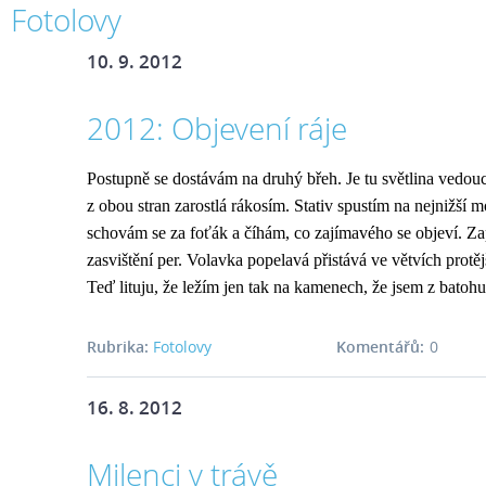
Fotolovy
10. 9. 2012
2012: Objevení ráje
Postupně se dostávám na druhý břeh. Je tu světlina vedouc
z obou stran zarostlá rákosím. Stativ spustím na nejnižší
schovám se za foťák a číhám, co zajímavého se objeví. Zap
zasvištění per. Volavka popelavá přistává ve větvích protě
Teď lituju, že ležím jen tak na kamenech, že jsem z batohu
Rubrika:
Fotolovy
Komentářů:
0
16. 8. 2012
Milenci v trávě