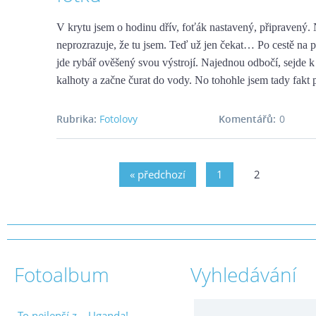
V krytu jsem o hodinu dřív, foťák nastavený, připravený. 
neprozrazuje, že tu jsem. Teď už jen čekat… Po cestě na p
jde rybář ověšený svou výstrojí. Najednou odbočí, sejde 
kalhoty a začne čurat do vody. No tohohle jsem tady fakt 
Rubrika:
Fotolovy
Komentářů:
0
« předchozí
1
2
Fotoalbum
Vyhledávání
To nejlepší z... Uganda!