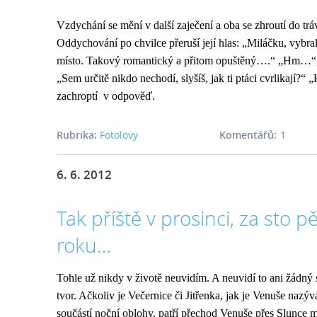
Vzdychání se mění v další zaječení a oba se zhroutí do trá
Oddychování po chvilce přeruší její hlas: „Miláčku, vybral
místo. Takový romantický a přitom opuštěný….“ „Hm…“, 
„Sem určitě nikdo nechodí, slyšíš, jak ti ptáci cvrlikají?
zachroptí v odpověď.
Rubrika:
Fotolovy
Komentářů:
1
6. 6. 2012
Tak příště v prosinci, za sto pě
roku…
Tohle už nikdy v životě neuvidím. A neuvidí to ani žádný 
tvor. Ačkoliv je Večernice či Jitřenka, jak je Venuše nazýv
součástí noční oblohy, patří přechod Venuše přes Slunce m