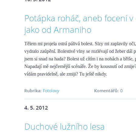
Potápka roháč, aneb focení v
jako od Armaniho
Tělem mi projela ostrá pálivá bolest. Slzy mi zaplavily oči,
vydralo zaúpění. Bolestivé vlny se rozlévají od žeber dál p
jsem si snad na hada? Bolest už cítím i na nohách a břiše, p
Napadají mě nejčernější scénáře. Že by kousnutí od zmij
vídám pravidelně, ale zmiji? Tu ještě nikdy.
Rubrika:
Fotolovy
Komentářů:
0
4. 5. 2012
Duchové lužního lesa