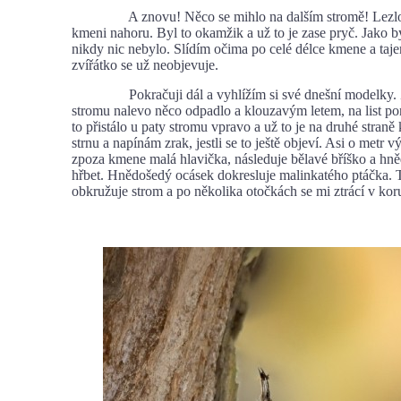
A znovu! Něco se mihlo na dalším stromě! Lezlo t
kmeni nahoru. Byl to okamžik a už to je zase pryč. Jako 
nikdy nic nebylo. Slídím očima po celé délce kmene a taj
zvířátko se už neobjevuje.
Pokračuji dál a vyhlížím si své dnešní modelky. 
stromu nalevo něco odpadlo a klouzavým letem, na list p
to přistálo u paty stromu vpravo a už to je na druhé stran
strnu a napínám zrak, jestli se to ještě objeví. Asi o metr
zpoza kmene malá hlavička, následuje bělavé bříško a hně
hřbet. Hnědošedý ocásek dokresluje malinkatého ptáčka.
obkružuje strom a po několika otočkách se mi ztrácí v kor