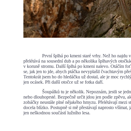
První šplhá po kmeni staré vrby. Než ho najdu v 
přelétává na sousední dub a po několika šplhavých otočká
v koruně stromu. Další šplhá po kmeni nalevo. Otáčím fo
se, jak jen to jde, abych ptáčka nevyplašil čvachtavým př
Tentokrát jsem ho do hledáčku už dostal, ale je moc rychlý
jen ocásek. Při další otočce už se fotka daří.
Šoupálků tu je několik. Nepoznám, jestli se jedná 
nebo dlouhoprsté. Bezpečně určit jdou jen podle zpěvu, ale
zobáčky neustále plné nějakého hmyzu. Přelétávají mezi st
docela blízko. Postupně si mě přestávají naprosto všímat, 
jen neškodnou součástí lužního lesa.