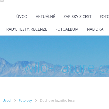
ÚVOD
AKTUÁLNĚ
ZÁPISKY Z CEST
FOT
RADY, TESTY, RECENZE
FOTOALBUM
NABÍDKA
wild-nature.cz
wild-nature.c
Úvod
Fotolovy
Duchové lužního lesa