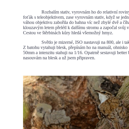
Rozbalím stativ, vyrovnám ho do relativní roviny
foťák s teleobjektivem, zase vyrovnám stativ, když se jed
váhou objektivu zabořila do bahna víc než zbylé dvě a čí
klouzavým letem přelétl k dalšímu stromu a započal svůj 
Cestou ve štěrbinách kůry hledá všemožný hmyz.
Světlo je mizerné, ISO nastavuji na 800, ale i tak t
Z batohu vytahuji blesk, přepínám ho na manuál, ohnisko 
50mm a intenzitu stahuji na 1/16. Opatrně sestavuji better
nasouvám na blesk a už jsem připraven.