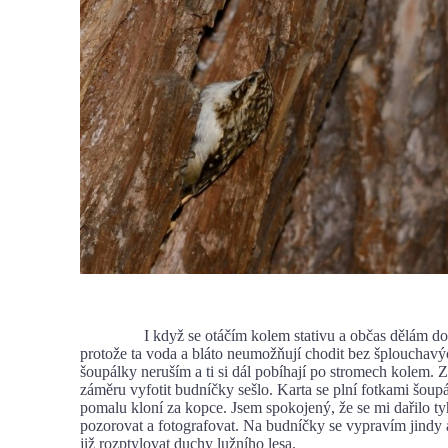
I když se otáčím kolem stativu a občas dělám doc
protože ta voda a bláto neumožňují chodit bez šplouchav
šoupálky neruším a ti si dál pobíhají po stromech kolem.
záměru vyfotit budníčky sešlo. Karta se plní fotkami šoupá
pomalu kloní za kopce. Jsem spokojený, že se mi dařilo t
pozorovat a fotografovat. Na budníčky se vypravím jindy
již rozptylovat duchy lužního lesa.