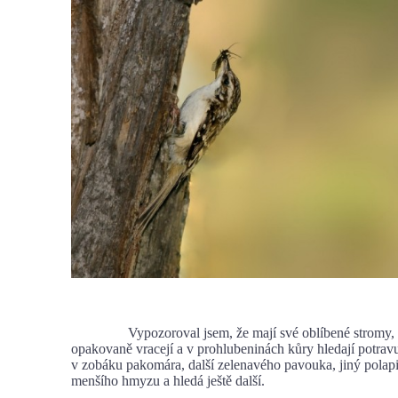
Vypozoroval jsem, že mají své oblíbené stromy, na
opakovaně vracejí a v prohlubeninách kůry hledají potrav
v zobáku pakomára, další zelenavého pavouka, jiný polapi
menšího hmyzu a hledá ještě další.