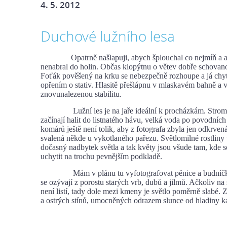
4. 5. 2012
Duchové lužního lesa
Opatrně našlapuji, abych šplouchal co nejmíň a ab
nenabral do holin. Občas klopýtnu o větev dobře schova
Foťák pověšený na krku se nebezpečně rozhoupe a já ch
opřením o stativ. Hlasitě přešlápnu v mlaskavém bahně 
znovunalezenou stabilitu.
Lužní les je na jaře ideální k procházkám. Stromy
začínají halit do listnatého hávu, velká voda po povodních
komárů ještě není tolik, aby z fotografa zbyla jen odkrven
svalená někde u vykotlaného pařezu. Světlomilné rostliny 
dočasný nadbytek světla a tak květy jsou všude tam, kde s
uchytit na trochu pevnějším podkladě.
Mám v plánu tu vyfotografovat pěnice a budníčky, 
se ozývají z porostu starých vrb, dubů a jilmů. Ačkoliv na
není listí, tady dole mezi kmeny je světlo poměrně slabé. Z
a ostrých stínů, umocněných odrazem slunce od hladiny ka