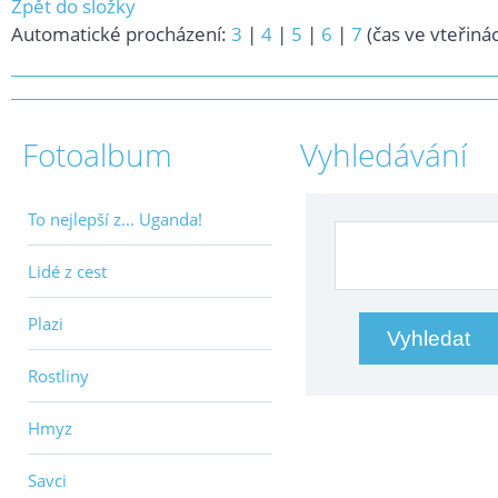
Zpět do složky
Automatické procházení:
3
|
4
|
5
|
6
|
7
(čas ve vteřiná
Fotoalbum
Vyhledávání
To nejlepší z... Uganda!
Lidé z cest
Plazi
Rostliny
Hmyz
Savci