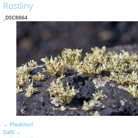
Rostliny
_DSC8864
← Předchozí
Další →