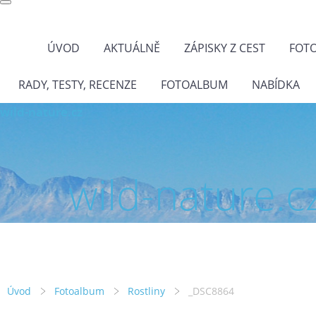
ÚVOD
AKTUÁLNĚ
ZÁPISKY Z CEST
FOT
RADY, TESTY, RECENZE
FOTOALBUM
NABÍDKA
wild-nature.cz
wild-nature.c
Úvod
Fotoalbum
Rostliny
_DSC8864