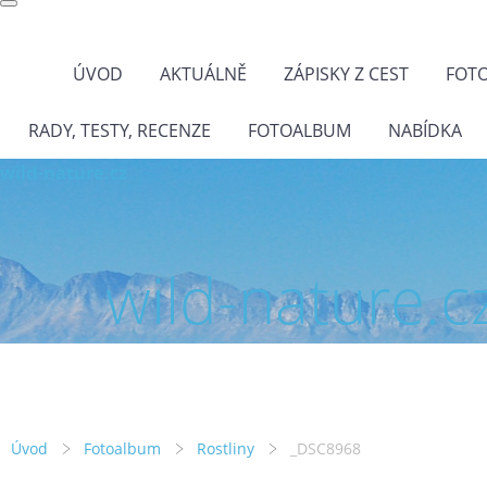
ÚVOD
AKTUÁLNĚ
ZÁPISKY Z CEST
FOT
RADY, TESTY, RECENZE
FOTOALBUM
NABÍDKA
wild-nature.cz
wild-nature.c
Úvod
Fotoalbum
Rostliny
_DSC8968