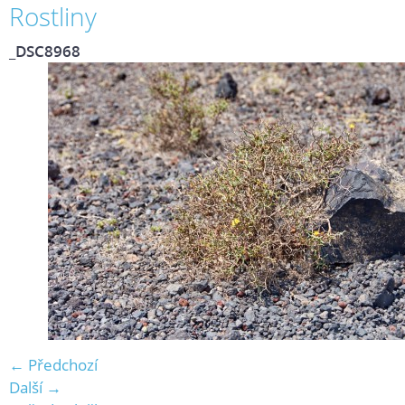
Rostliny
_DSC8968
← Předchozí
Další →