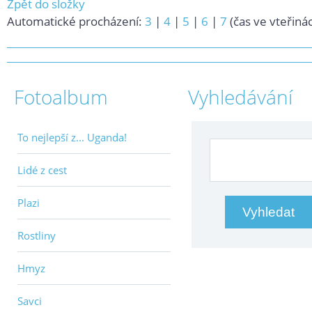
Zpět do složky
Automatické procházení:
3
|
4
|
5
|
6
|
7
(čas ve vteřiná
Fotoalbum
Vyhledávání
To nejlepší z... Uganda!
Lidé z cest
Plazi
Rostliny
Hmyz
Savci