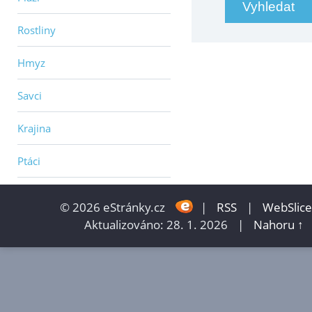
Rostliny
Hmyz
Savci
Krajina
Ptáci
© 2026 eStránky.cz
|
RSS
|
WebSlice
Aktualizováno: 28. 1. 2026
|
Nahoru ↑