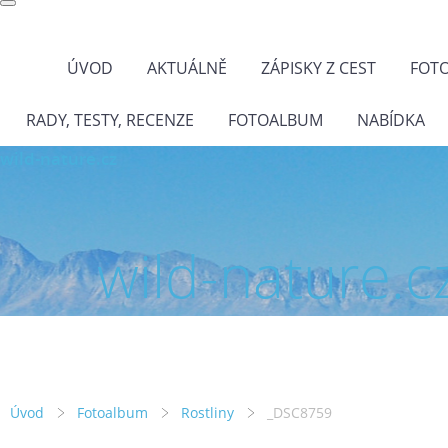
ÚVOD
AKTUÁLNĚ
ZÁPISKY Z CEST
FOT
RADY, TESTY, RECENZE
FOTOALBUM
NABÍDKA
wild-nature.cz
wild-nature.c
Úvod
Fotoalbum
Rostliny
_DSC8759