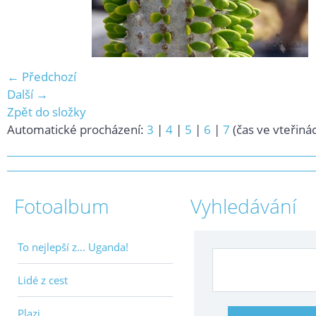
← Předchozí
Další →
Zpět do složky
Automatické procházení:
3
|
4
|
5
|
6
|
7
(čas ve vteřiná
Fotoalbum
Vyhledávání
To nejlepší z... Uganda!
Lidé z cest
Plazi