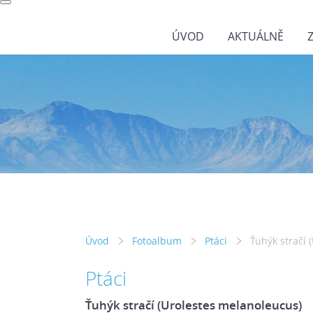
ÚVOD
AKTUÁLNĚ
wild-nature.cz
Úvod
Fotoalbum
Ptáci
Ťuhýk stračí 
Ptáci
Ťuhýk stračí (Urolestes melanoleucus)