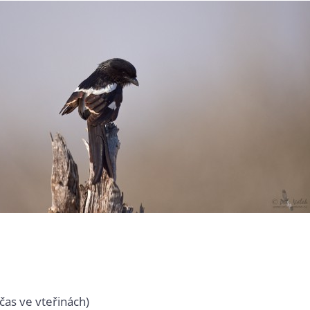
čas ve vteřinách)