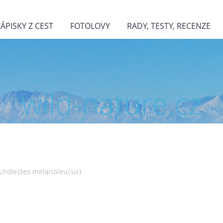
ZÁPISKY Z CEST
FOTOLOVY
RADY, TESTY, RECENZE
wild-nature.cz
(Urolestes melanoleucus)