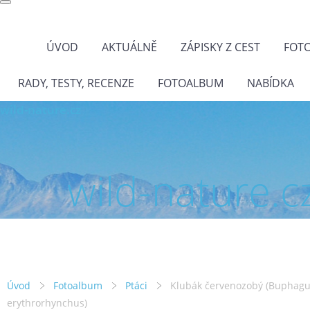
ÚVOD
AKTUÁLNĚ
ZÁPISKY Z CEST
FOT
RADY, TESTY, RECENZE
FOTOALBUM
NABÍDKA
wild-nature.cz
wild-nature.c
Úvod
Fotoalbum
Ptáci
Klubák červenozobý (Buphag
erythrorhynchus)