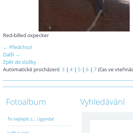
Red-billed oxpecker
← Předchozí
Další →
Zpět do složky
Automatické procházení:
3
|
4
|
5
|
6
|
7
(čas ve vteřiná
Fotoalbum
Vyhledávání
To nejlepší z... Uganda!
Lidé z cest