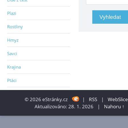
Plazi
Rostliny
Hmyz
Savci
Krajina
Ptáci
© 2026 eStránky.cz
|
RSS
|
WebSlice
Aktualizováno: 28. 1. 2026
|
Nahoru ↑