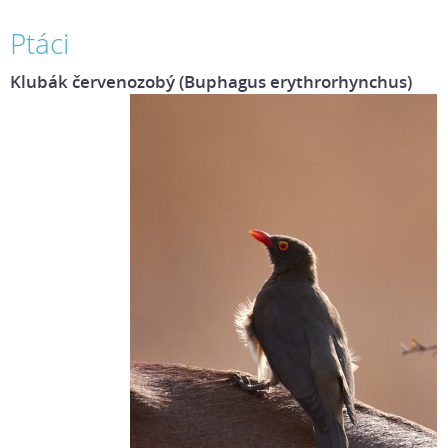
Ptáci
Klubák červenozobý (Buphagus erythrorhynchus)