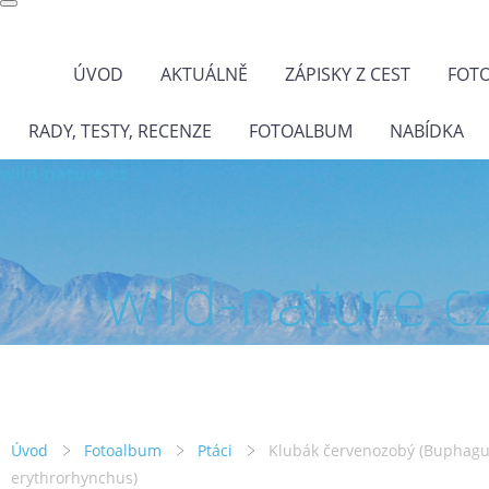
ÚVOD
AKTUÁLNĚ
ZÁPISKY Z CEST
FOT
RADY, TESTY, RECENZE
FOTOALBUM
NABÍDKA
wild-nature.cz
wild-nature.c
Úvod
Fotoalbum
Ptáci
Klubák červenozobý (Buphag
erythrorhynchus)