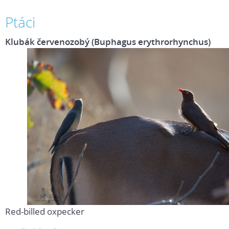
Ptáci
Klubák červenozobý (Buphagus erythrorhynchus)
Red-billed oxpecker