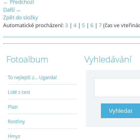
← Předchozí
Další →
Zpět do složky
Automatické procházení:
3
|
4
|
5
|
6
|
7
(čas ve vteřiná
Fotoalbum
Vyhledávání
To nejlepší z... Uganda!
Lidé z cest
Plazi
Rostliny
Hmyz