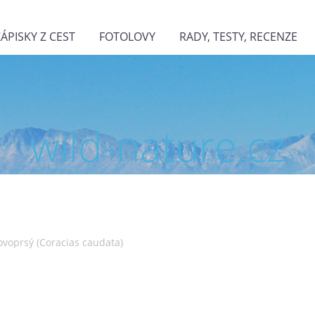
ZÁPISKY Z CEST
FOTOLOVY
RADY, TESTY, RECENZE
wild-nature.cz
ovoprsý (Coracias caudata)