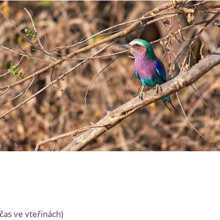
čas ve vteřinách)