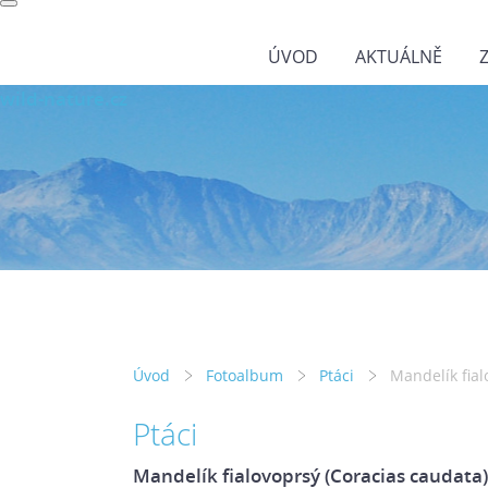
ÚVOD
AKTUÁLNĚ
wild-nature.cz
Úvod
Fotoalbum
Ptáci
Mandelík fial
Ptáci
Mandelík fialovoprsý (Coracias caudata)