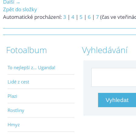
Další →
Zpět do složky
Automatické procházení:
3
|
4
|
5
|
6
|
7
(čas ve vteřiná
Fotoalbum
Vyhledávání
To nejlepší z... Uganda!
Lidé z cest
Plazi
Rostliny
Hmyz