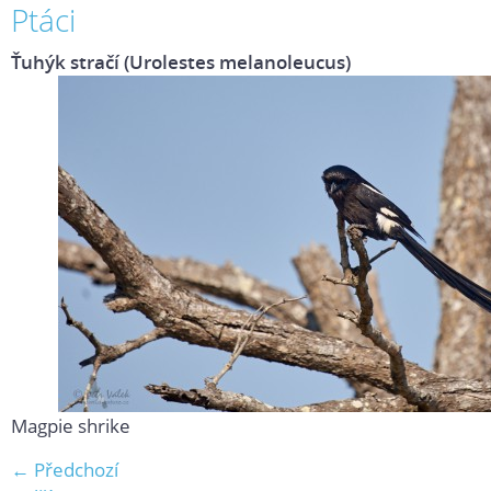
Ptáci
Ťuhýk stračí (Urolestes melanoleucus)
Magpie shrike
← Předchozí