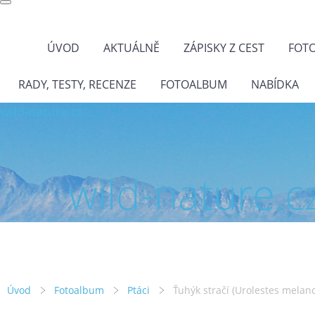
ÚVOD
AKTUÁLNĚ
ZÁPISKY Z CEST
FOT
RADY, TESTY, RECENZE
FOTOALBUM
NABÍDKA
wild-nature.cz
wild-nature.c
Úvod
Fotoalbum
Ptáci
Ťuhýk stračí (Urolestes melan