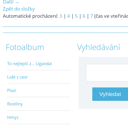
Další →
Zpět do složky
Automatické procházení:
3
|
4
|
5
|
6
|
7
(čas ve vteřiná
Fotoalbum
Vyhledávání
To nejlepší z... Uganda!
Lidé z cest
Plazi
Rostliny
Hmyz