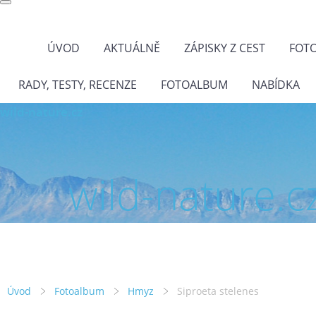
ÚVOD
AKTUÁLNĚ
ZÁPISKY Z CEST
FOT
RADY, TESTY, RECENZE
FOTOALBUM
NABÍDKA
wild-nature.cz
wild-nature.c
Úvod
Fotoalbum
Hmyz
Siproeta stelenes