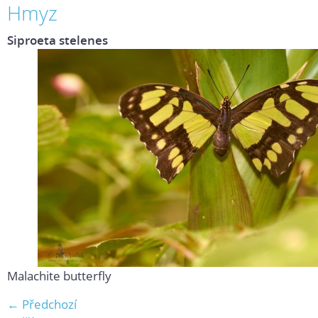
Hmyz
Siproeta stelenes
Malachite butterfly
← Předchozí