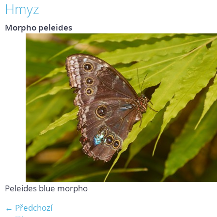
Hmyz
Morpho peleides
Peleides blue morpho
← Předchozí