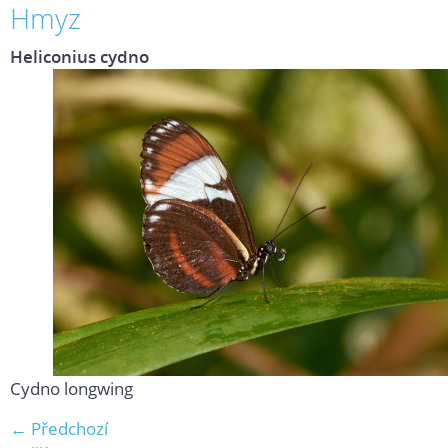
Hmyz
Heliconius cydno
Cydno longwing
← Předchozí