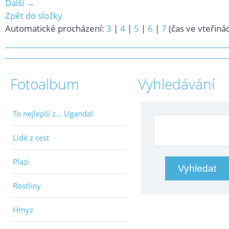
Další →
Zpět do složky
Automatické procházení:
3
|
4
|
5
|
6
|
7
(čas ve vteřiná
Fotoalbum
Vyhledávání
To nejlepší z... Uganda!
Lidé z cest
Plazi
Rostliny
Hmyz