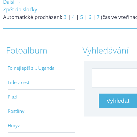
Další →
Zpět do složky
Automatické procházení:
3
|
4
|
5
|
6
|
7
(čas ve vteřiná
Fotoalbum
Vyhledávání
To nejlepší z... Uganda!
Lidé z cest
Plazi
Rostliny
Hmyz