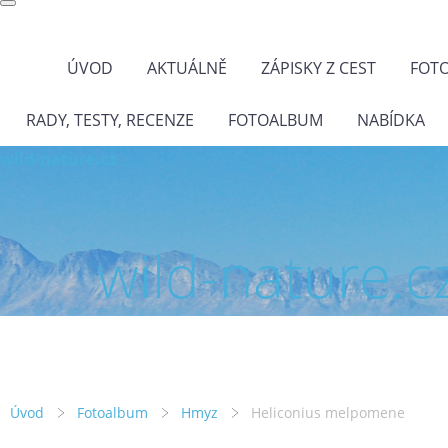
ÚVOD
AKTUÁLNĚ
ZÁPISKY Z CEST
FOT
RADY, TESTY, RECENZE
FOTOALBUM
NABÍDKA
wild-nature.cz
wild-nature.c
Úvod
Fotoalbum
Hmyz
Heliconius melpomene