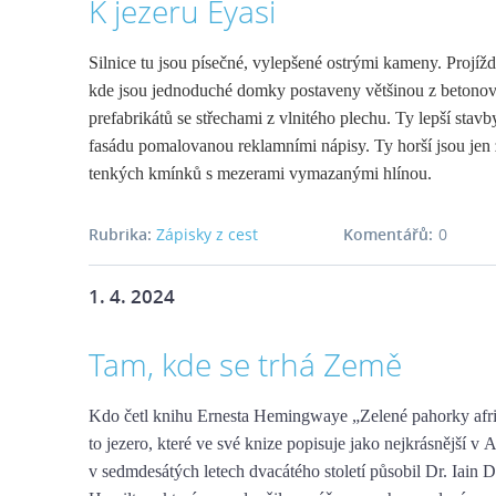
K jezeru Eyasi
Silnice tu jsou písečné, vylepšené ostrými kameny. Projíž
kde jsou jednoduché domky postaveny většinou z betono
prefabrikátů se střechami z vlnitého plechu. Ty lepší stavb
fasádu pomalovanou reklamními nápisy. Ty horší jsou jen 
tenkých kmínků s mezerami vymazanými hlínou.
Rubrika:
Zápisky z cest
Komentářů:
0
1. 4. 2024
Tam, kde se trhá Země
Kdo četl knihu Ernesta Hemingwaye „Zelené pahorky afric
to jezero, které ve své knize popisuje jako nejkrásnější v 
v sedmdesátých letech dvacátého století působil Dr. Iain 