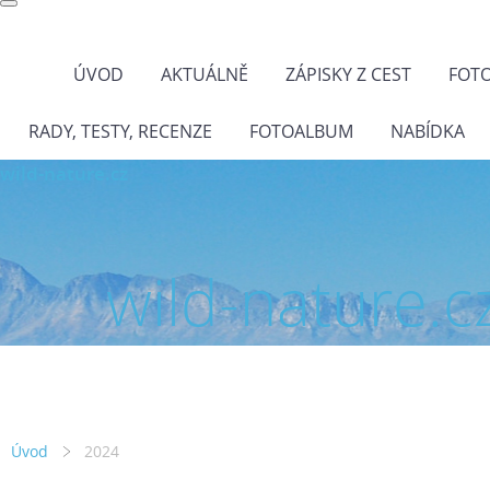
ÚVOD
AKTUÁLNĚ
ZÁPISKY Z CEST
FOT
RADY, TESTY, RECENZE
FOTOALBUM
NABÍDKA
wild-nature.cz
wild-nature.c
Úvod
2024