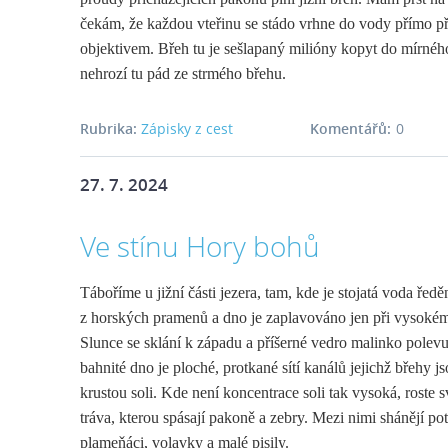
čekám, že každou vteřinu se stádo vrhne do vody přímo 
objektivem. Břeh tu je sešlapaný milióny kopyt do mírnéh
nehrozí tu pád ze strmého břehu.
Rubrika:
Zápisky z cest
Komentářů:
0
27. 7. 2024
Ve stínu Hory bohů
Táboříme u jižní části jezera, tam, kde je stojatá voda ředě
z horských pramenů a dno je zaplavováno jen při vysokém
Slunce se sklání k západu a příšerné vedro malinko polevu
bahnité dno je ploché, protkané sítí kanálů jejichž břehy j
krustou soli. Kde není koncentrace soli tak vysoká, roste s
tráva, kterou spásají pakoně a zebry. Mezi nimi shánějí po
plameňáci, volavky a malé pisily.