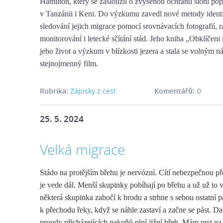
Hamilton, který se zasloužil o zvýšenou ochranu sloní po
v Tanzánii i Keni. Do výzkumu zavedl nové metody identi
sledování jejich migrace pomocí srovnávacích fotografií, 
monitorování i letecké sčítání stád. Jeho kniha „Obklíčeni
jeho život a výzkum v blízkosti jezera a stala se volným 
stejnojmenný film.
Rubrika:
Zápisky z cest
Komentářů:
0
25. 5. 2024
Velká migrace
Stádo na protějším břehu je nervózní. Cítí nebezpečnou p
je vede dál. Menší skupinky pobíhají po břehu a už už to 
některá skupinka zabočí k brodu a strhne s sebou ostatní 
k přechodu řeky, když se náhle zastaví a začne se pást. Dal
proudy přicházejících pakoňů plní jižní břeh. Mám prst na 