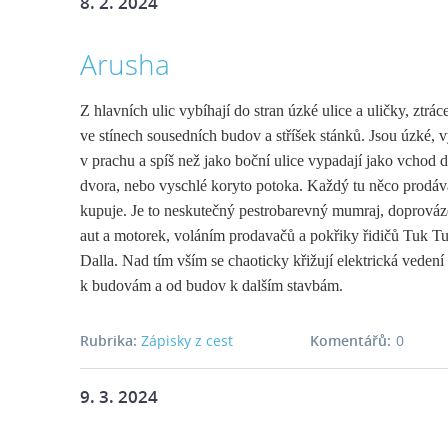
8. 2. 2024
Arusha
Z hlavních ulic vybíhají do stran úzké ulice a uličky, ztráce
ve stínech sousedních budov
a stříšek stánků. Jsou úzké, 
v prachu a spíš než jako boční ulice vypadají jako vchod 
dvora, nebo vyschlé koryto potoka. Každý tu něco prodáv
kupuje. Je to neskutečný pestrobarevný mumraj, doprová
aut a motorek, voláním prodavačů a pokřiky řidičů Tuk T
Dalla. Nad tím vším se chaoticky křižují elektrická vedení
k budovám a od budov k dalším stavbám.
Rubrika:
Zápisky z cest
Komentářů:
0
9. 3. 2024