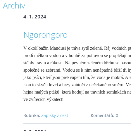
Archiv
4. 1. 2024
Ngorongoro
V okolí bažin Mandusi je tráva sytě zelená. Ráj vodních pt
brodí mělkou vodou a v honbě za potravou se proplétají 
stébly travin a rákosu. Na pevném zeleném břehu se paso
společně se zebrami. Vodou se k nim nenápadně blíží tři 
jako psíci, kteří jsou překvapeni tím, že voda je mokrá. Al
jsou to skvělí lovci a brzy zaútočí z nečekaného směru. V
hejna malých ptáků, která hodují na travních semínkách 
ve zvířecích výkalech.
Rubrika:
Zápisky z cest
Komentářů:
0