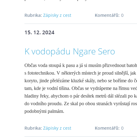
Rubrika:
Zápisky z cest
Komentářů:
0
15. 12. 2024
K vodopádu Ngare Sero
Občas voda stoupá k pasu a já si musím přizvednout batoh
s fototechnikou. V některých místech je proud silnější, jak 
koryto, jinde přelézáme kluzké skály, nebo se boříme do 
tam, kde je vodní tišina. Občas se vydrápeme na římsu ve
hladiny řeky, abychom o pár desítek metrů dál slézali po
do vodního proudu. Ze skal po obou stranách vyrůstají rostl
podobnými palmám.
Rubrika:
Zápisky z cest
Komentářů:
0