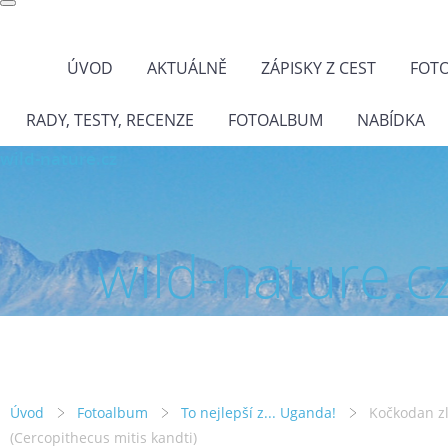
ÚVOD
AKTUÁLNĚ
ZÁPISKY Z CEST
FOT
RADY, TESTY, RECENZE
FOTOALBUM
NABÍDKA
wild-nature.cz
wild-nature.c
Úvod
Fotoalbum
To nejlepší z... Uganda!
Kočkodan zl
(Cercopithecus mitis kandti)