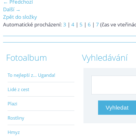
← Předchozí
Další →
Zpět do složky
Automatické procházení:
3
|
4
|
5
|
6
|
7
(čas ve vteřiná
Fotoalbum
Vyhledávání
To nejlepší z... Uganda!
Lidé z cest
Plazi
Rostliny
Hmyz