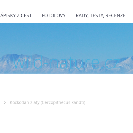
ZÁPISKY Z CEST
FOTOLOVY
RADY, TESTY, RECENZE
wild-nature.cz
Kočkodan zlatý (Cercopithecus kandti)