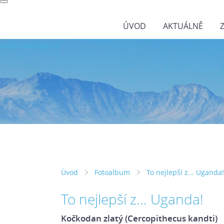
ÚVOD
AKTUÁLNĚ
wild-nature.cz
Úvod
Fotoalbum
To nejlepší z... Uganda!
To nejlepší z... Uganda!
Kočkodan zlatý (Cercopithecus kandti)