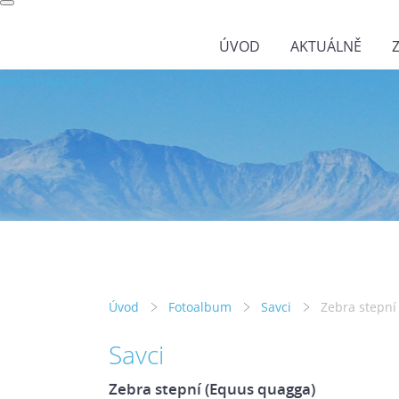
ÚVOD
AKTUÁLNĚ
wild-nature.cz
Úvod
Fotoalbum
Savci
Zebra stepní
Savci
Zebra stepní (Equus quagga)