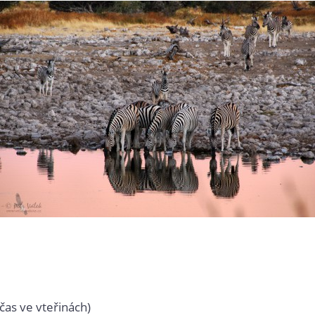
čas ve vteřinách)