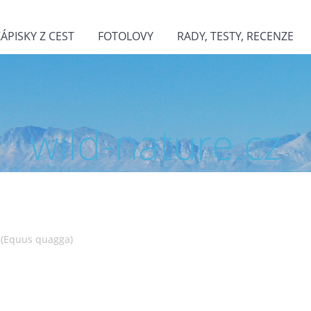
ZÁPISKY Z CEST
FOTOLOVY
RADY, TESTY, RECENZE
wild-nature.cz
 (Equus quagga)