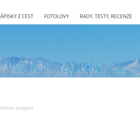
ZÁPISKY Z CEST
FOTOLOVY
RADY, TESTY, RECENZE
wild-nature.cz
 (Equus quagga)