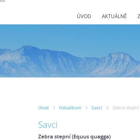
ÚVOD
AKTUÁLNĚ
wild-nature.cz
Úvod
Fotoalbum
Savci
Zebra stepní
Savci
Zebra stepní (Equus quagga)