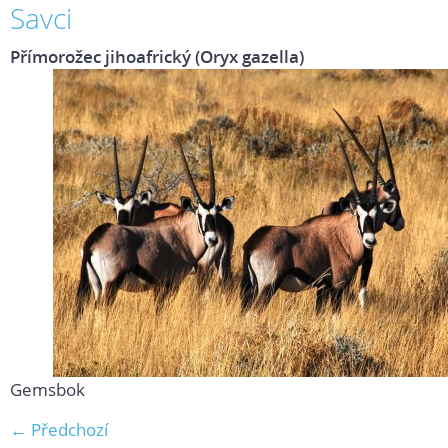
Savci
Přímorožec jihoafrický (Oryx gazella)
Gemsbok
← Předchozí