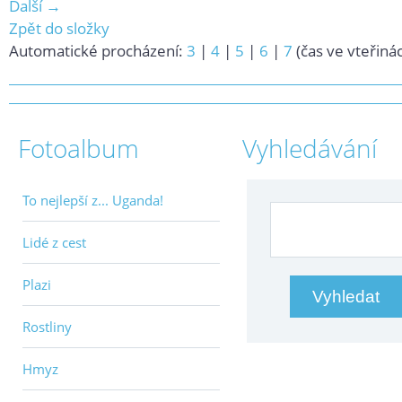
Další →
Zpět do složky
Automatické procházení:
3
|
4
|
5
|
6
|
7
(čas ve vteřiná
Fotoalbum
Vyhledávání
To nejlepší z... Uganda!
Lidé z cest
Plazi
Rostliny
Hmyz