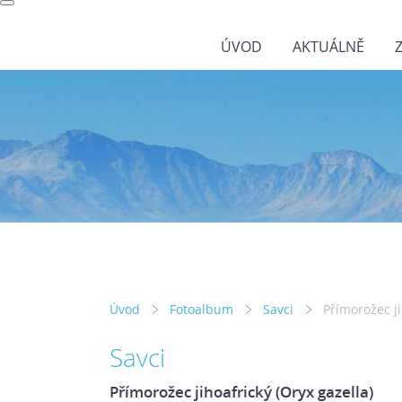
ÚVOD
AKTUÁLNĚ
wild-nature.cz
Úvod
Fotoalbum
Savci
Přímorožec ji
Savci
Přímorožec jihoafrický (Oryx gazella)