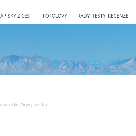
ZÁPISKY Z CEST
FOTOLOVY
RADY, TESTY, RECENZE
wild-nature.cz
hoafrický (Oryx gazella)