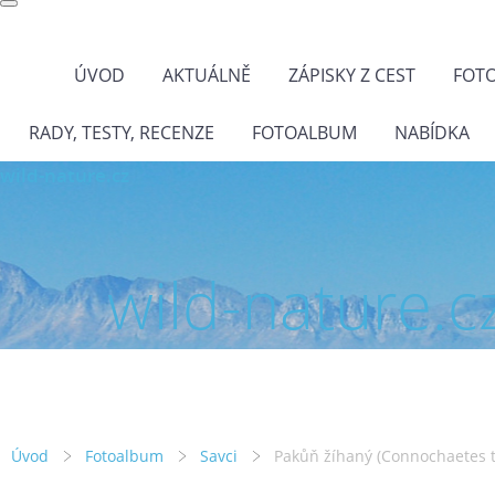
ÚVOD
AKTUÁLNĚ
ZÁPISKY Z CEST
FOT
RADY, TESTY, RECENZE
FOTOALBUM
NABÍDKA
wild-nature.cz
wild-nature.c
Úvod
Fotoalbum
Savci
Pakůň žíhaný (Connochaetes t