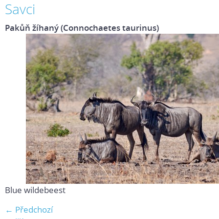
Savci
Pakůň žíhaný (Connochaetes taurinus)
Blue wildebeest
← Předchozí