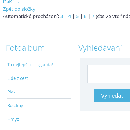
Další →
Zpět do složky
Automatické procházení:
3
|
4
|
5
|
6
|
7
(čas ve vteřiná
Fotoalbum
Vyhledávání
To nejlepší z... Uganda!
Lidé z cest
Plazi
Rostliny
Hmyz