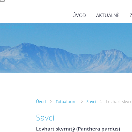
ÚVOD
AKTUÁLNĚ
wild-nature.cz
Úvod
Fotoalbum
Savci
Levhart skvr
Savci
Levhart skvrnitý (Panthera pardus)