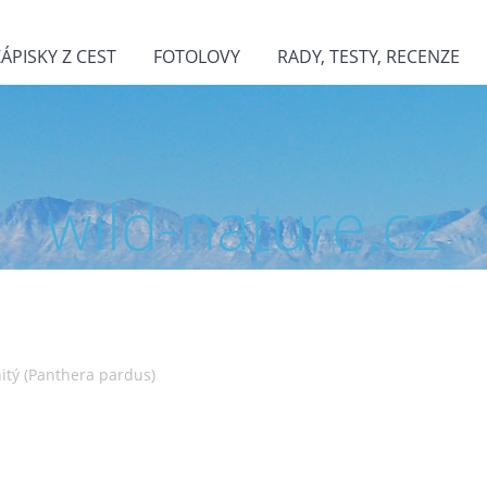
ZÁPISKY Z CEST
FOTOLOVY
RADY, TESTY, RECENZE
wild-nature.cz
nitý (Panthera pardus)