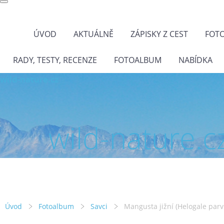
ÚVOD
AKTUÁLNĚ
ZÁPISKY Z CEST
FOT
RADY, TESTY, RECENZE
FOTOALBUM
NABÍDKA
wild-nature.cz
wild-nature.c
Úvod
Fotoalbum
Savci
Mangusta jižní (Helogale parv