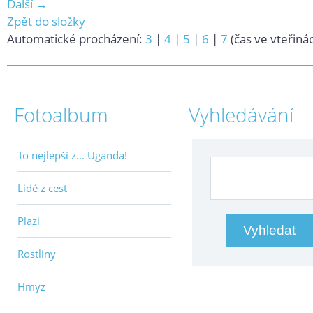
Další →
Zpět do složky
Automatické procházení:
3
|
4
|
5
|
6
|
7
(čas ve vteřiná
Fotoalbum
Vyhledávání
To nejlepší z... Uganda!
Lidé z cest
Plazi
Rostliny
Hmyz