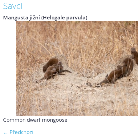
Savci
Mangusta jižní (Helogale parvula)
Common dwarf mongoose
← Předchozí