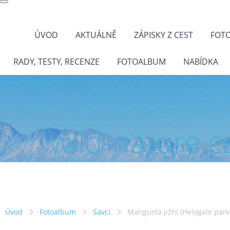
ÚVOD
AKTUÁLNĚ
ZÁPISKY Z CEST
FOT
RADY, TESTY, RECENZE
FOTOALBUM
NABÍDKA
wild-nature.cz
wild-nature.c
Úvod
Fotoalbum
Savci
Mangusta jižní (Helogale parv