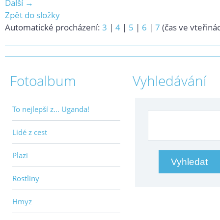
Další →
Zpět do složky
Automatické procházení:
3
|
4
|
5
|
6
|
7
(čas ve vteřiná
Fotoalbum
Vyhledávání
To nejlepší z... Uganda!
Lidé z cest
Plazi
Rostliny
Hmyz