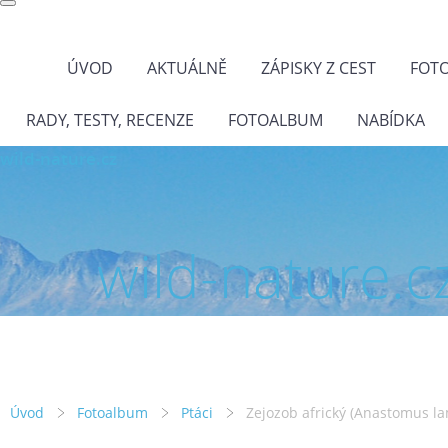
ÚVOD
AKTUÁLNĚ
ZÁPISKY Z CEST
FOT
RADY, TESTY, RECENZE
FOTOALBUM
NABÍDKA
wild-nature.cz
wild-nature.c
Úvod
Fotoalbum
Ptáci
Zejozob africký (Anastomus la