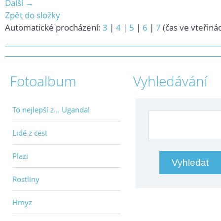
Další →
Zpět do složky
Automatické procházení:
3
|
4
|
5
|
6
|
7
(čas ve vteřiná
Fotoalbum
Vyhledávání
To nejlepší z... Uganda!
Lidé z cest
Plazi
Rostliny
Hmyz