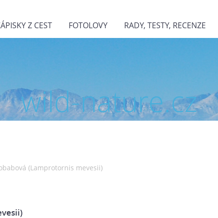
ZÁPISKY Z CEST
FOTOLOVY
RADY, TESTY, RECENZE
wild-nature.cz
obabová (Lamprotornis mevesii)
vesii)