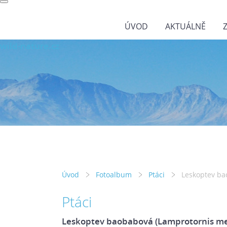
ÚVOD
AKTUÁLNĚ
wild-nature.cz
Úvod
Fotoalbum
Ptáci
Leskoptev ba
Ptáci
Leskoptev baobabová (Lamprotornis me