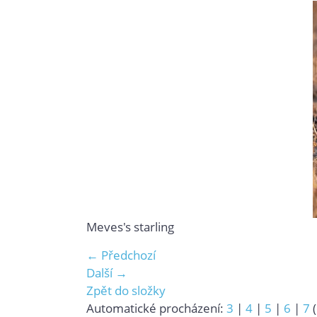
Meves's starling
← Předchozí
Další →
Zpět do složky
Automatické procházení:
3
|
4
|
5
|
6
|
7
(