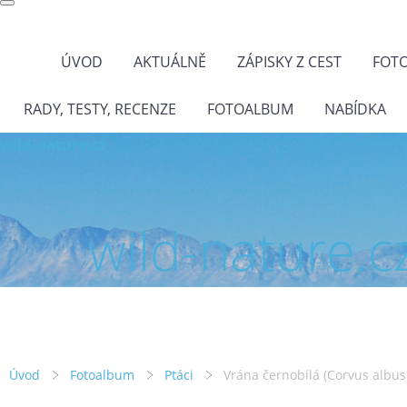
ÚVOD
AKTUÁLNĚ
ZÁPISKY Z CEST
FOT
RADY, TESTY, RECENZE
FOTOALBUM
NABÍDKA
wild-nature.cz
wild-nature.c
Úvod
Fotoalbum
Ptáci
Vrána černobílá (Corvus albus