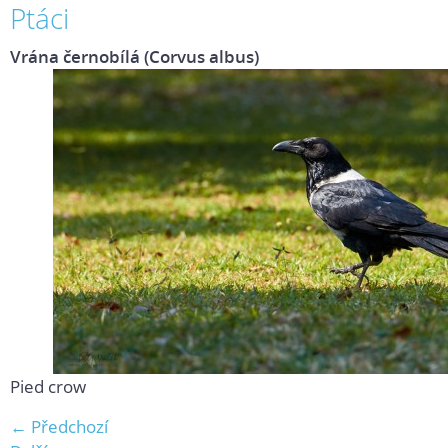
Ptáci
Vrána černobílá (Corvus albus)
Pied crow
← Předchozí