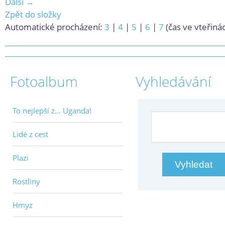
Další →
Zpět do složky
Automatické procházení:
3
|
4
|
5
|
6
|
7
(čas ve vteřiná
Fotoalbum
Vyhledávání
To nejlepší z... Uganda!
Lidé z cest
Plazi
Rostliny
Hmyz