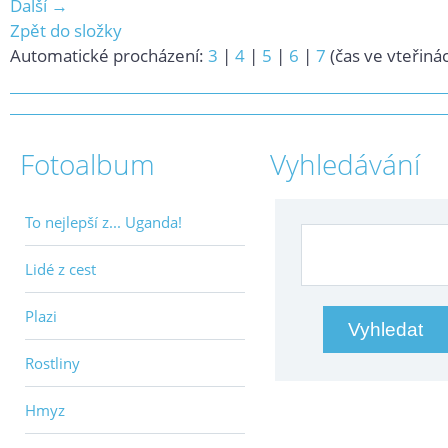
Další →
Zpět do složky
Automatické procházení:
3
|
4
|
5
|
6
|
7
(čas ve vteřiná
Fotoalbum
Vyhledávání
To nejlepší z... Uganda!
Lidé z cest
Plazi
Rostliny
Hmyz