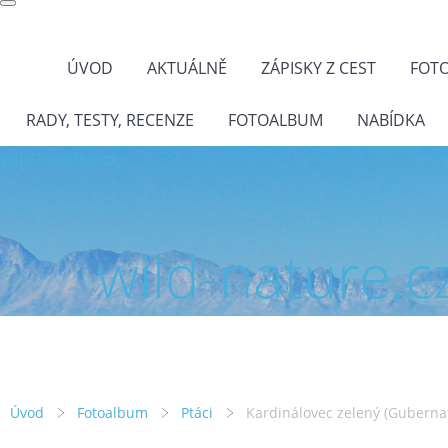
ÚVOD
AKTUÁLNĚ
ZÁPISKY Z CEST
FOT
RADY, TESTY, RECENZE
FOTOALBUM
NABÍDKA
wild-nature.cz
wild-nature.c
Úvod
Fotoalbum
Ptáci
Kardinálovec zelený (Gubernatr