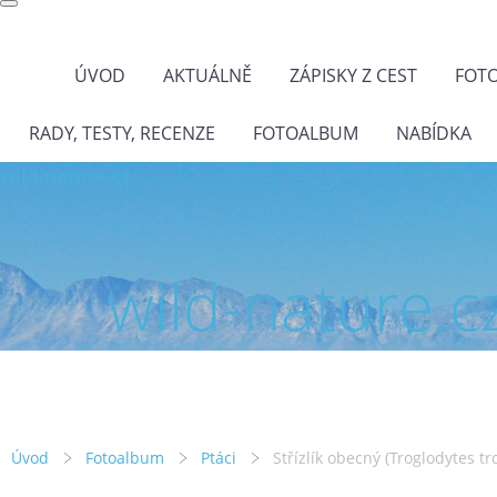
ÚVOD
AKTUÁLNĚ
ZÁPISKY Z CEST
FOT
RADY, TESTY, RECENZE
FOTOALBUM
NABÍDKA
wild-nature.cz
wild-nature.c
Úvod
Fotoalbum
Ptáci
Střízlík obecný (Troglodytes tr