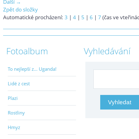
Další →
Zpět do složky
Automatické procházení:
3
|
4
|
5
|
6
|
7
(čas ve vteřiná
Fotoalbum
Vyhledávání
To nejlepší z... Uganda!
Lidé z cest
Plazi
Rostliny
Hmyz