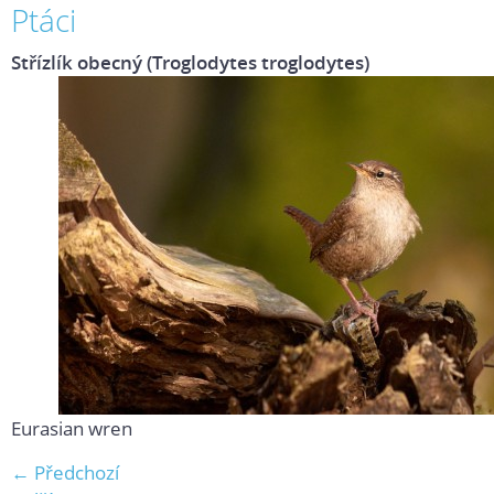
Ptáci
Střízlík obecný (Troglodytes troglodytes)
Eurasian wren
← Předchozí