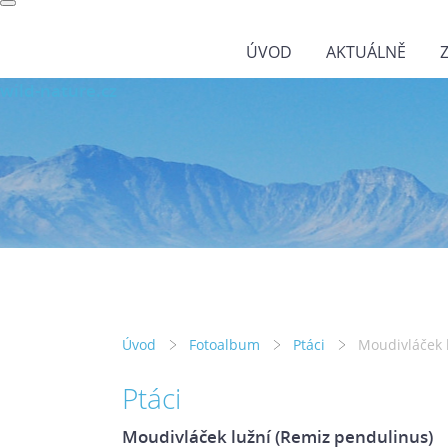
ÚVOD
AKTUÁLNĚ
wild-nature.cz
Úvod
Fotoalbum
Ptáci
Moudivláček 
Ptáci
Moudivláček lužní (Remiz pendulinus)