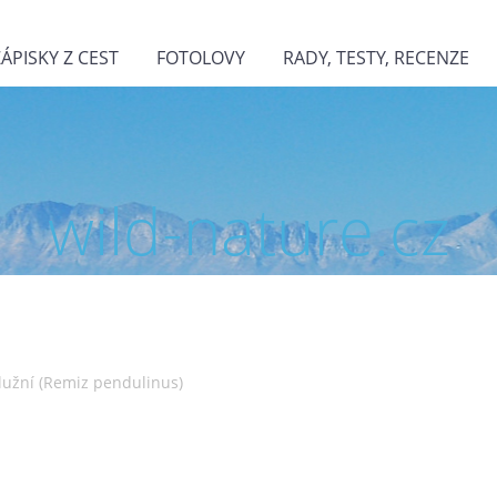
ZÁPISKY Z CEST
FOTOLOVY
RADY, TESTY, RECENZE
wild-nature.cz
lužní (Remiz pendulinus)