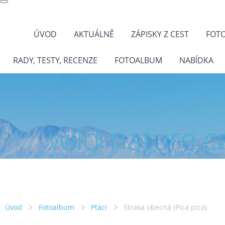
ÚVOD
AKTUÁLNĚ
ZÁPISKY Z CEST
FOT
RADY, TESTY, RECENZE
FOTOALBUM
NABÍDKA
wild-nature.cz
wild-nature.c
Úvod
Fotoalbum
Ptáci
Straka obecná (Pica pica)