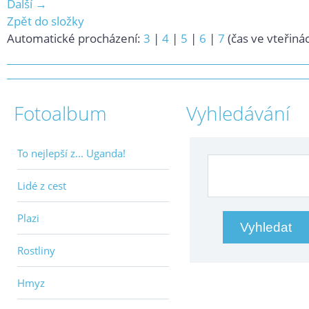
Další →
Zpět do složky
Automatické procházení:
3
|
4
|
5
|
6
|
7
(čas ve vteřiná
Fotoalbum
Vyhledávání
To nejlepší z... Uganda!
Lidé z cest
Plazi
Rostliny
Hmyz