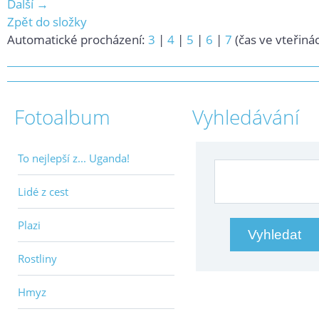
Další →
Zpět do složky
Automatické procházení:
3
|
4
|
5
|
6
|
7
(čas ve vteřiná
Fotoalbum
Vyhledávání
To nejlepší z... Uganda!
Lidé z cest
Plazi
Rostliny
Hmyz