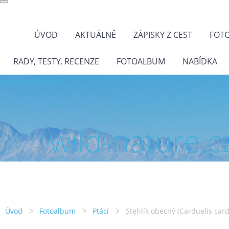
ÚVOD
AKTUÁLNĚ
ZÁPISKY Z CEST
FOT
RADY, TESTY, RECENZE
FOTOALBUM
NABÍDKA
wild-nature.cz
wild-nature.c
Úvod
Fotoalbum
Ptáci
Stehlík obecný (Carduelis card