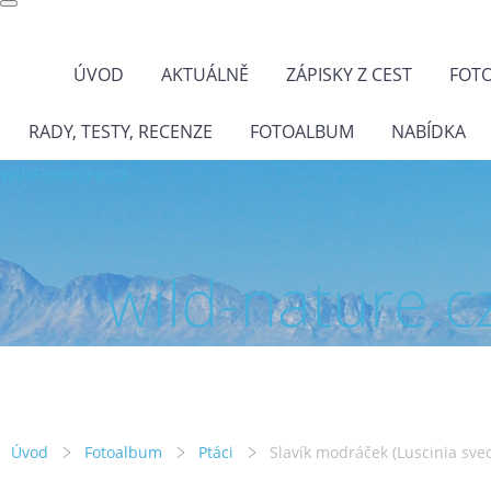
ÚVOD
AKTUÁLNĚ
ZÁPISKY Z CEST
FOT
RADY, TESTY, RECENZE
FOTOALBUM
NABÍDKA
wild-nature.cz
wild-nature.c
Úvod
Fotoalbum
Ptáci
Slavík modráček (Luscinia svec