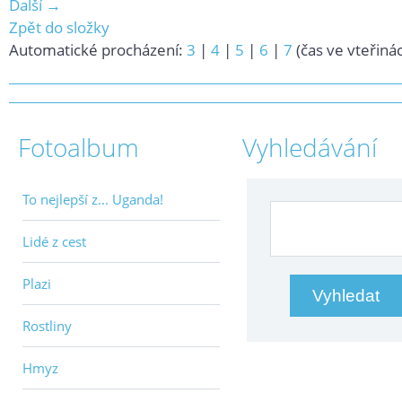
Další →
Zpět do složky
Automatické procházení:
3
|
4
|
5
|
6
|
7
(čas ve vteřiná
Fotoalbum
Vyhledávání
To nejlepší z... Uganda!
Lidé z cest
Plazi
Rostliny
Hmyz