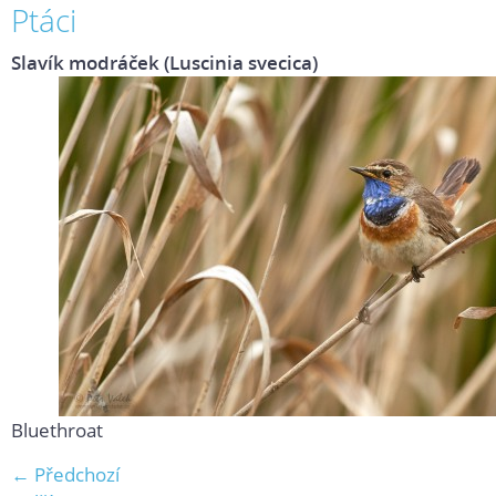
Ptáci
Slavík modráček (Luscinia svecica)
Bluethroat
← Předchozí