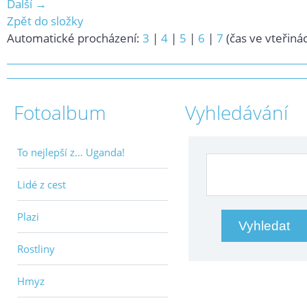
Další →
Zpět do složky
Automatické procházení:
3
|
4
|
5
|
6
|
7
(čas ve vteřiná
Fotoalbum
Vyhledávání
To nejlepší z... Uganda!
Lidé z cest
Plazi
Rostliny
Hmyz