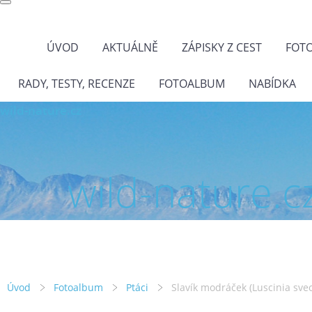
ÚVOD
AKTUÁLNĚ
ZÁPISKY Z CEST
FOT
RADY, TESTY, RECENZE
FOTOALBUM
NABÍDKA
wild-nature.cz
wild-nature.c
Úvod
Fotoalbum
Ptáci
Slavík modráček (Luscinia svec