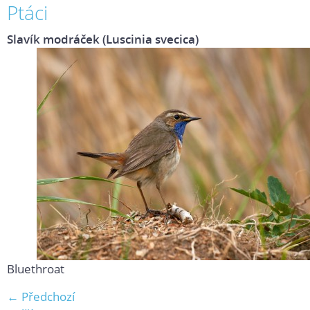
Ptáci
Slavík modráček (Luscinia svecica)
Bluethroat
← Předchozí