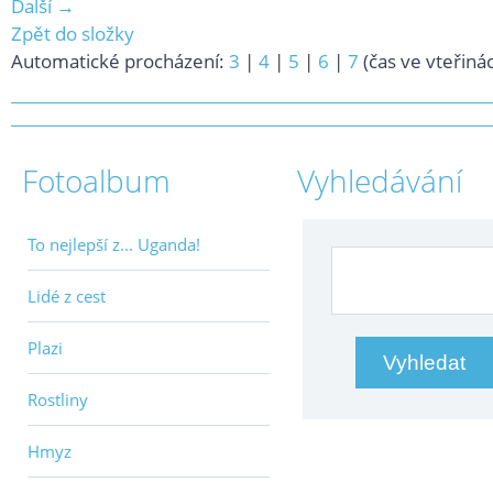
Další →
Zpět do složky
Automatické procházení:
3
|
4
|
5
|
6
|
7
(čas ve vteřiná
Fotoalbum
Vyhledávání
To nejlepší z... Uganda!
Lidé z cest
Plazi
Rostliny
Hmyz