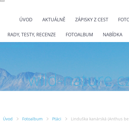
ÚVOD
AKTUÁLNĚ
ZÁPISKY Z CEST
FOT
RADY, TESTY, RECENZE
FOTOALBUM
NABÍDKA
wild-nature.cz
wild-nature.c
Úvod
Fotoalbum
Ptáci
Linduška kanárská (Anthus ber