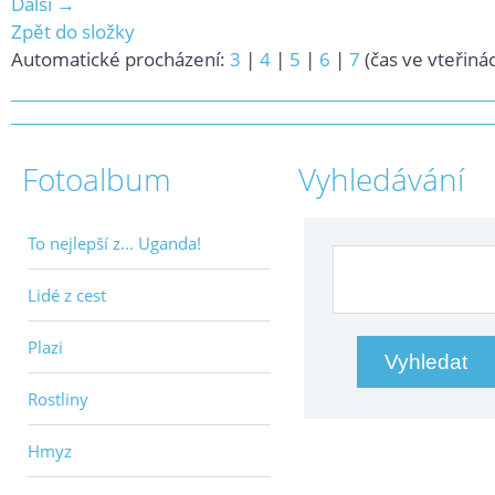
Další →
Zpět do složky
Automatické procházení:
3
|
4
|
5
|
6
|
7
(čas ve vteřiná
Fotoalbum
Vyhledávání
To nejlepší z... Uganda!
Lidé z cest
Plazi
Rostliny
Hmyz