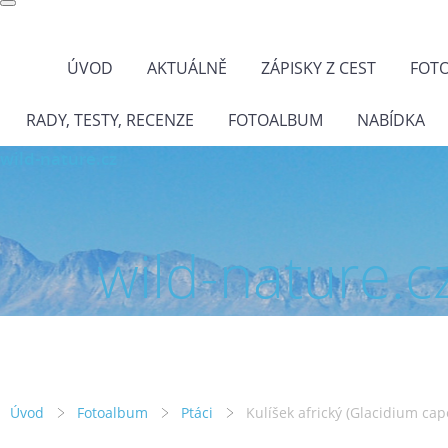
ÚVOD
AKTUÁLNĚ
ZÁPISKY Z CEST
FOT
RADY, TESTY, RECENZE
FOTOALBUM
NABÍDKA
wild-nature.cz
wild-nature.c
Úvod
Fotoalbum
Ptáci
Kulíšek africký (Glacidium ca