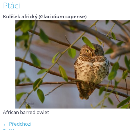
Ptáci
Kulíšek africký (Glacidium capense)
African barred owlet
← Předchozí