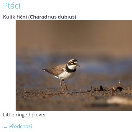
Ptáci
Kulík říční (Charadrius dubius)
Little ringed plover
← Předchozí