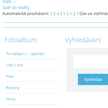
Další →
Zpět do složky
Automatické procházení:
3
|
4
|
5
|
6
|
7
(čas ve vteřiná
Fotoalbum
Vyhledávání
To nejlepší z... Uganda!
Lidé z cest
Plazi
Rostliny
Hmyz