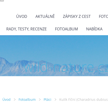
ÚVOD
AKTUÁLNĚ
ZÁPISKY Z CEST
FOT
RADY, TESTY, RECENZE
FOTOALBUM
NABÍDKA
wild-nature.cz
wild-nature.c
Úvod
Fotoalbum
Ptáci
Kulík říční (Charadrius dubius