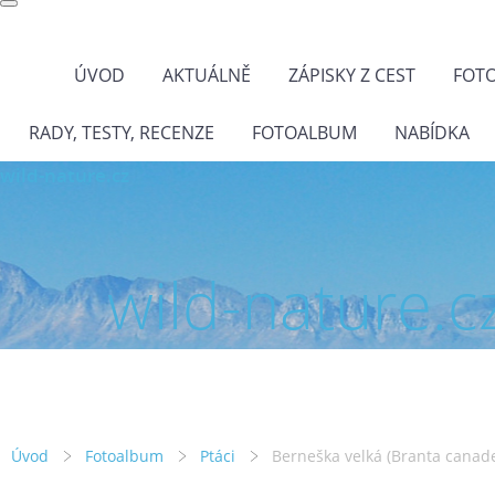
ÚVOD
AKTUÁLNĚ
ZÁPISKY Z CEST
FOT
RADY, TESTY, RECENZE
FOTOALBUM
NABÍDKA
wild-nature.cz
wild-nature.c
Úvod
Fotoalbum
Ptáci
Berneška velká (Branta canad