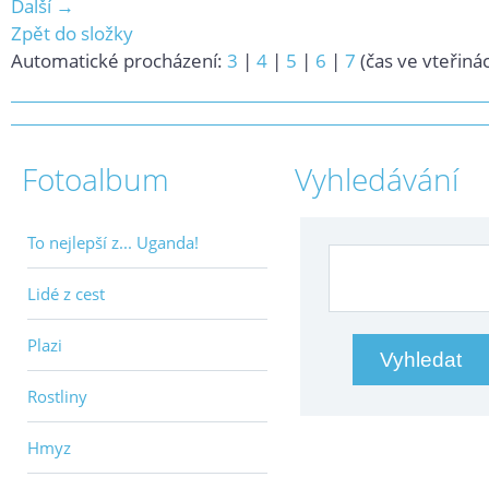
Další →
Zpět do složky
Automatické procházení:
3
|
4
|
5
|
6
|
7
(čas ve vteřiná
Fotoalbum
Vyhledávání
To nejlepší z... Uganda!
Lidé z cest
Plazi
Rostliny
Hmyz