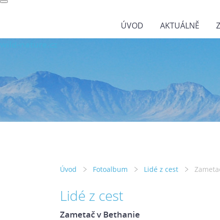
ÚVOD
AKTUÁLNĚ
wild-nature.cz
Úvod
Fotoalbum
Lidé z cest
Zametač
Lidé z cest
Zametač v Bethanie