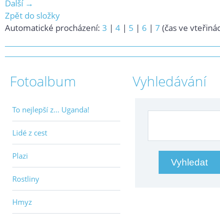
Další →
Zpět do složky
Automatické procházení:
3
|
4
|
5
|
6
|
7
(čas ve vteřiná
Fotoalbum
Vyhledávání
To nejlepší z... Uganda!
Lidé z cest
Plazi
Rostliny
Hmyz