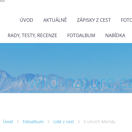
ÚVOD
AKTUÁLNĚ
ZÁPISKY Z CEST
FOT
RADY, TESTY, RECENZE
FOTOALBUM
NABÍDKA
wild-nature.cz
wild-nature.c
Úvod
Fotoalbum
Lidé z cest
V ulicích Meridy