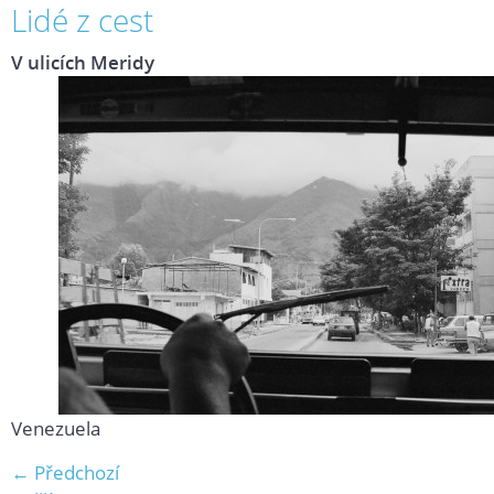
Lidé z cest
V ulicích Meridy
Venezuela
← Předchozí