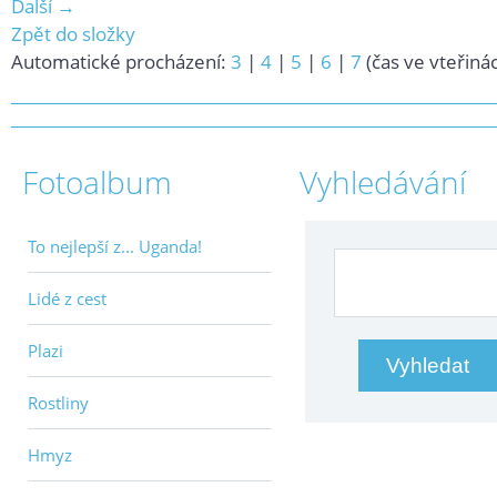
Další →
Zpět do složky
Automatické procházení:
3
|
4
|
5
|
6
|
7
(čas ve vteřiná
Fotoalbum
Vyhledávání
To nejlepší z... Uganda!
Lidé z cest
Plazi
Rostliny
Hmyz