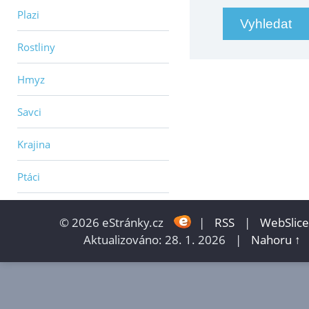
Plazi
Rostliny
Hmyz
Savci
Krajina
Ptáci
© 2026 eStránky.cz
|
RSS
|
WebSlice
Aktualizováno: 28. 1. 2026
|
Nahoru ↑