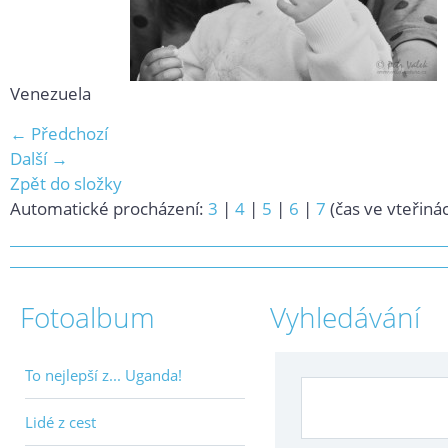
Venezuela
← Předchozí
Další →
Zpět do složky
Automatické procházení:
3
|
4
|
5
|
6
|
7
(čas ve vteřiná
Fotoalbum
Vyhledávání
To nejlepší z... Uganda!
Lidé z cest