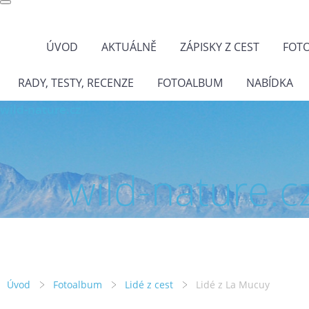
ÚVOD
AKTUÁLNĚ
ZÁPISKY Z CEST
FOT
RADY, TESTY, RECENZE
FOTOALBUM
NABÍDKA
wild-nature.cz
wild-nature.c
Úvod
Fotoalbum
Lidé z cest
Lidé z La Mucuy