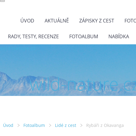
ÚVOD
AKTUÁLNĚ
ZÁPISKY Z CEST
FOT
RADY, TESTY, RECENZE
FOTOALBUM
NABÍDKA
wild-nature.cz
wild-nature.c
Úvod
Fotoalbum
Lidé z cest
Rybáři z Okavanga