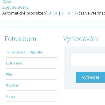
Další →
Zpět do složky
Automatické procházení:
3
|
4
|
5
|
6
|
7
(čas ve vteřiná
Fotoalbum
Vyhledávání
To nejlepší z... Uganda!
Lidé z cest
Plazi
Rostliny
Hmyz