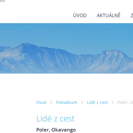
ÚVOD
AKTUÁLNĚ
wild-nature.cz
Úvod
Fotoalbum
Lidé z cest
Poler, 
Lidé z cest
Poler, Okavango