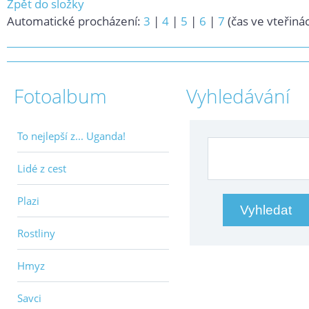
Zpět do složky
Automatické procházení:
3
|
4
|
5
|
6
|
7
(čas ve vteřiná
Fotoalbum
Vyhledávání
To nejlepší z... Uganda!
Lidé z cest
Plazi
Rostliny
Hmyz
Savci