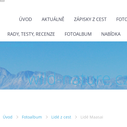
ÚVOD
AKTUÁLNĚ
ZÁPISKY Z CEST
FOT
RADY, TESTY, RECENZE
FOTOALBUM
NABÍDKA
wild-nature.cz
wild-nature.c
Úvod
Fotoalbum
Lidé z cest
Lidé Maasai