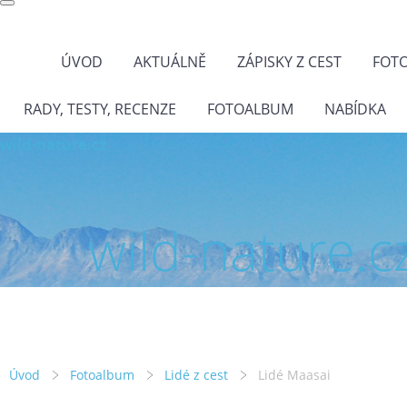
ÚVOD
AKTUÁLNĚ
ZÁPISKY Z CEST
FOT
RADY, TESTY, RECENZE
FOTOALBUM
NABÍDKA
wild-nature.cz
wild-nature.c
Úvod
Fotoalbum
Lidé z cest
Lidé Maasai