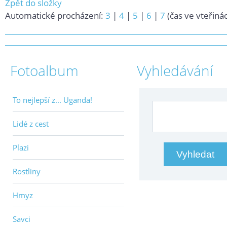
Zpět do složky
Automatické procházení:
3
|
4
|
5
|
6
|
7
(čas ve vteřiná
Fotoalbum
Vyhledávání
To nejlepší z... Uganda!
Lidé z cest
Plazi
Rostliny
Hmyz
Savci